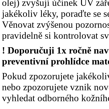
olej) zvyšují účinek UV zář
jakékoliv léky, poraďte se 
Věnovat zvýšenou pozornost
pravidelně si kontrolovat s
! Doporučuji 1x ročně navš
preventivní prohlídce ma
Pokud zpozorujete jakékol
nebo zpozorujete vznik no
vyhledat odborného kožního