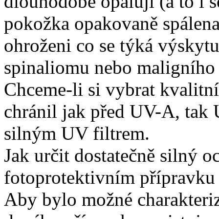
dlouhodobě opalují (a to i s
pokožka opakovaně spálena 
ohroženi co se týká výskyt
spinaliomu nebo maligního
Chceme-li si vybrat kvalitní
chránil jak před UV-A, tak
silným UV filtrem.
Jak určit dostatečně silný o
fotoprotektivním přípravku
Aby bylo možné charakteri