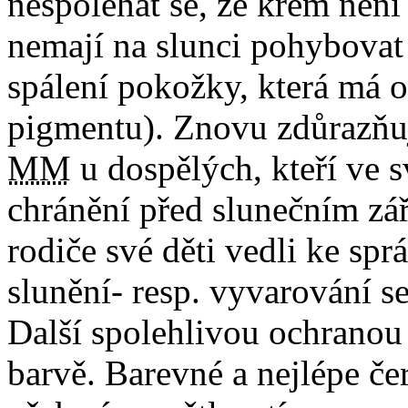
nespoléhat se, že krém není 
nemají na slunci pohybovat 
spálení pokožky, která má 
pigmentu). Znovu zdůrazňuji
MM
u dospělých, kteří ve s
chránění před slunečním zář
rodiče své děti vedli ke sp
slunění- resp. vyvarování s
Další spolehlivou ochranou 
barvě. Barevné a nejlépe če