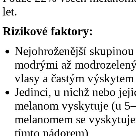
let.
Rizikové faktory:
Nejohroženější skupinou j
modrými až modrozeleným
vlasy a častým výskytem 
Jedinci, u nichž nebo jej
melanom vyskytuje (u 
melanomem se vyskytuje 
tímto nádorem)