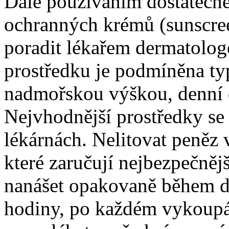
Dále používáním dostatečně 
ochranných krémů (sunscree
poradit lékařem dermatolo
prostředku je podmíněna t
nadmořskou výškou, denní 
Nejvhodnější prostředky se
lékárnách. Nelitovat peněz
které zaručují nejbezpečněj
nanášet opakovaně během d
hodiny, po každém vykoupá