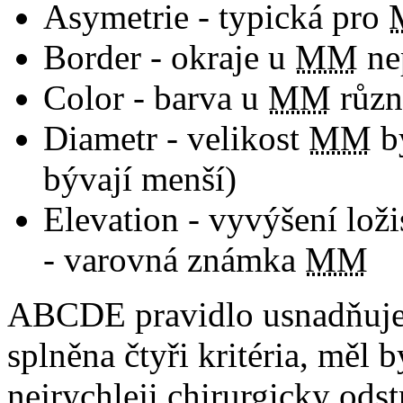
Asymetrie - typická pro
Border - okraje u
MM
ne
Color - barva u
MM
různ
Diametr - velikost
MM
bý
bývají menší)
Elevation - vyvýšení lož
- varovná známka
MM
ABCDE pravidlo usnadňuje 
splněna čtyři kritéria, měl 
nejrychleji chirurgicky odst