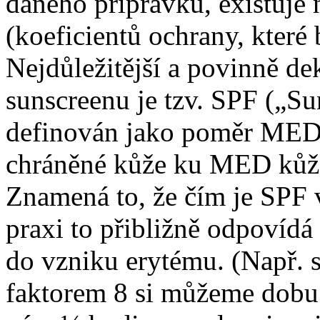
daného přípravku, existuje 
(koeficientů ochrany, které
Nejdůležitější a povinně d
sunscreenu je tzv. SPF („Su
definován jako poměr MED
chráněné kůže ku MED kůž
Znamená to, že čím je SPF v
praxi to přibližně odpovíd
do vzniku erytému. (Např. 
faktorem 8 si můžeme dobu n