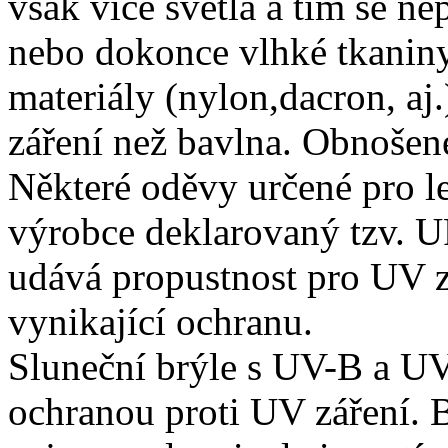
však více světla a tím se ne
nebo dokonce vlhké tkaniny
materiály (nylon,dacron, aj
záření než bavlna. Obnošené 
Některé oděvy určené pro l
výrobce deklarovaný tzv. UP
udává propustnost pro UV 
vynikající ochranu.
Sluneční brýle s UV-B a UV
ochranou proti UV záření. B