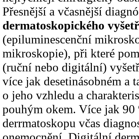
Přesnější a včasnější diagnó
dermatoskopického vyšetř
(epiluminescenční mikrosk
mikroskopie), při které po
(ruční nebo digitální) vyše
více jak desetinásobném a t
o jeho vzhledu a charakteris
pouhým okem. Více jak 90
derrmatoskopu včas diagno
onemocnění. Digitální derm