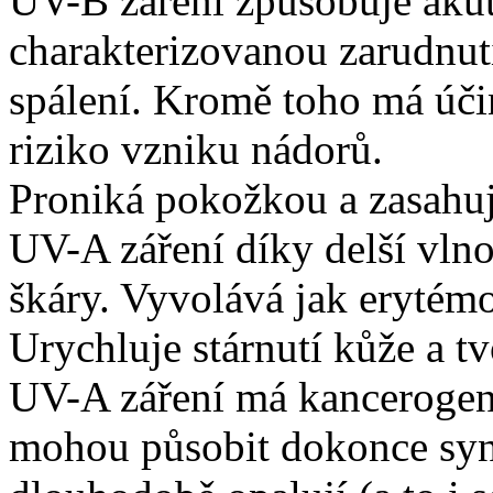
UV-B záření způsobuje akut
charakterizovanou zarudnut
spálení. Kromě toho má úči
riziko vzniku nádorů.
Proniká pokožkou a zasahuje
UV-A záření díky delší vlno
škáry. Vyvolává jak erytém
Urychluje stárnutí kůže a t
UV-A záření má kancerogen
mohou působit dokonce syner